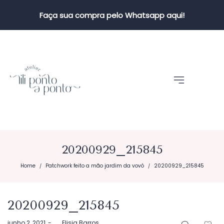
Faça sua compra pelo Whatsapp aqui!
20200929_215845
Home
Patchwork feito a mão jardim da vovó
20200929_215845
/
/
20200929_215845
Postado
junho 2, 2021
by
Elisia Barros