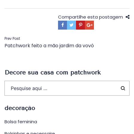
Compartilhe esta postagem
Navegação
Prev Post
Patchwork feito a mão jardim da vovó
de
Post
Decore sua casa com patchwork
decoração
Bolsa feminina
Bolsinhas e necessaire