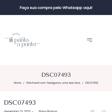
Faça sua compra pelo Whatsapp aqui!
DSC07493
Home
Patchwork com hexágonos uma boa dica
DSC07493
/
/
DSC07493
Postado
dezembro 21, 2021
by
Elisia Barros