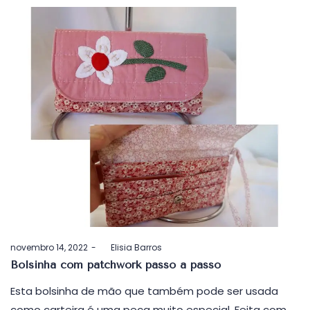
Postado
novembro 14, 2022
by
Elisia Barros
em
Bolsinha com patchwork passo a passo
Esta bolsinha de mão que também pode ser usada
como carteira é uma peça muito especial. Feita com…