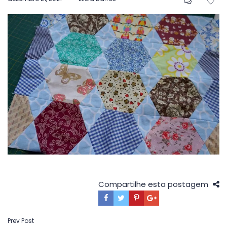
em
Compartilhe esta postagem
Navegação
Prev Post