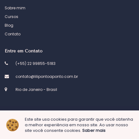
Sobre mim
Cursos
Blog
Contato
Entre em Contato
(+55) 22 99855-5183
contato@lilipontoaponto.com.br
Rio de Janeiro - Brasil
Este site usa cookies para garantir que você obtenha
© 2023 Atelier Lili ponto a ponto. Desenvolvido por
Kel Designs
a melhor experiência em nosso site. Ao usar nosso
site você consente cookies.
Saber mais