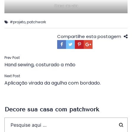
Casa de vila
#projeto
,
patchwork
Compartilhe esta postagem
Navegação
Prev Post
Hand sewing, costurado a mão
de
Post
Next Post
Aplicação virada da agulha com bordado.
Decore sua casa com patchwork