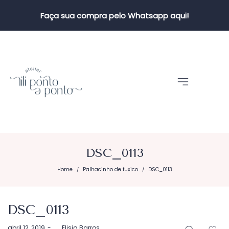
Faça sua compra pelo Whatsapp aqui!
DSC_0113
Home
Palhacinho de fuxico
DSC_0113
/
/
DSC_0113
Postado
abril 12, 2019
by
Elisia Barros