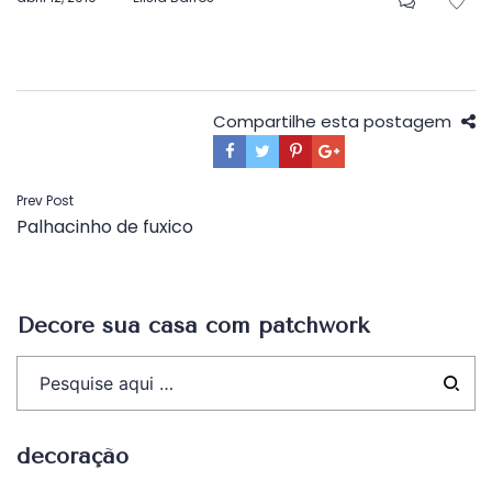
em
Compartilhe esta postagem
Navegação
Prev Post
Palhacinho de fuxico
de
Post
Decore sua casa com patchwork
decoração