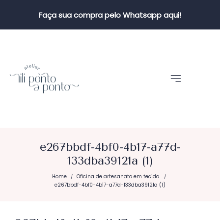
Faça sua compra pelo Whatsapp aqui!
e267bbdf-4bf0-4b17-a77d-
133dba39121a (1)
Home
Oficina de artesanato em tecido.
/
/
e267bbdf-4bf0-4b17-a77d-133dba39121a (1)