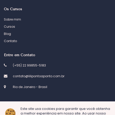
Os Cursos
Sobre mim
Cursos
Blog
Contato
Entre em Contato
(+55) 22 99855-5183
contato@lilipontoaponto.com.br
Rio de Janeiro - Brasil
Este site usa cookies para garantir que você obtenha
a melhor experiência em nosso site. Ao usar nosso
© 2023 Atelier Lili ponto a ponto. Desenvolvido por
Kel Designs