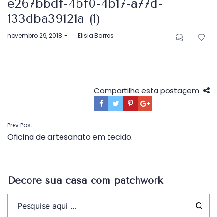
e267bbdf-4bf0-4b17-a77d-
133dba39121a (1)
Postado
novembro 29, 2018
by
Elisia Barros
em
Compartilhe esta postagem
Navegação
Prev Post
Oficina de artesanato em tecido.
de
Post
Decore sua casa com patchwork