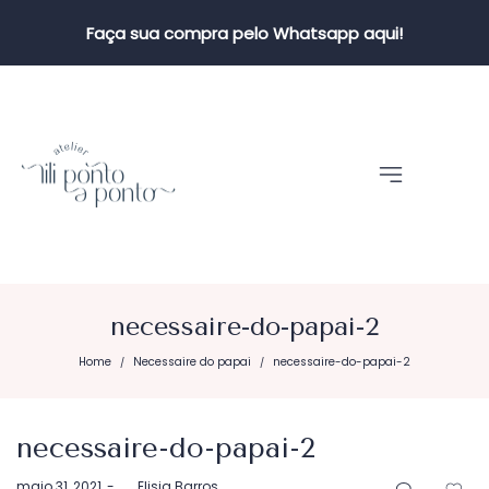
Faça sua compra pelo Whatsapp aqui!
necessaire-do-papai-2
Home
Necessaire do papai
necessaire-do-papai-2
/
/
necessaire-do-papai-2
Postado
maio 31, 2021
by
Elisia Barros