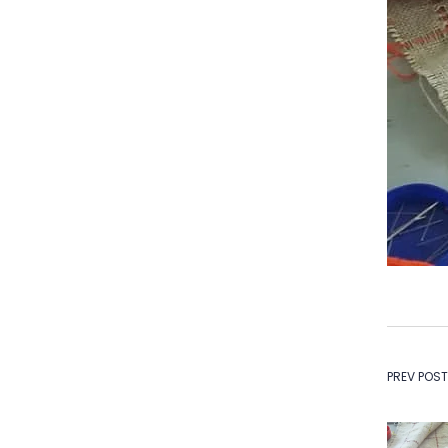
Na
PREV POST
de