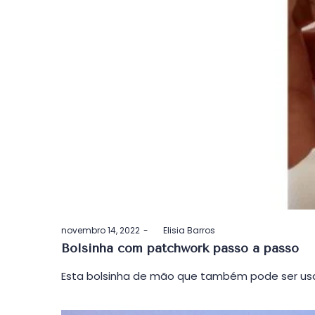
Postado
novembro 14, 2022
by
Elisia Barros
em
Bolsinha com patchwork passo a passo
Esta bolsinha de mão que também pode ser usa