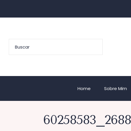
Home
Sobre Mim
60258583_2688