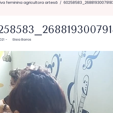
iva feminina agricultora artesã
60258583_2688193007918
/
258583_26881930079
2021
by
Elisia Barros