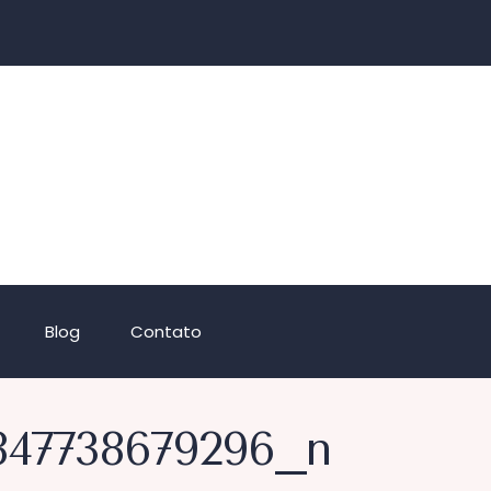
Blog
Contato
847738679296_n