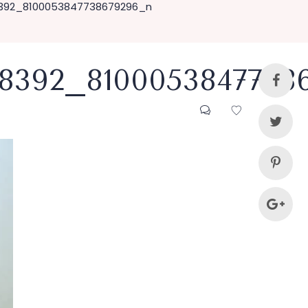
392_8100053847738679296_n
18392_8100053847738