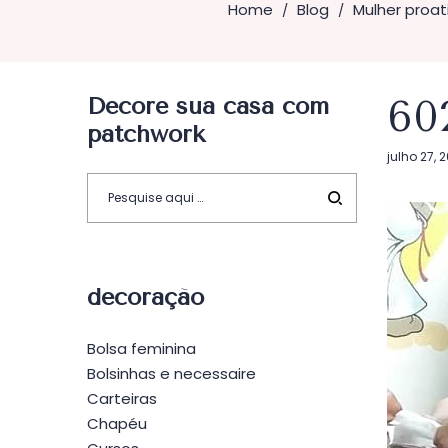
Home
Blog
Mulher proat
/
/
Decore sua casa com
60
patchwork
Postado
julho 27, 
em
decoração
Bolsa feminina
Bolsinhas e necessaire
Carteiras
Chapéu