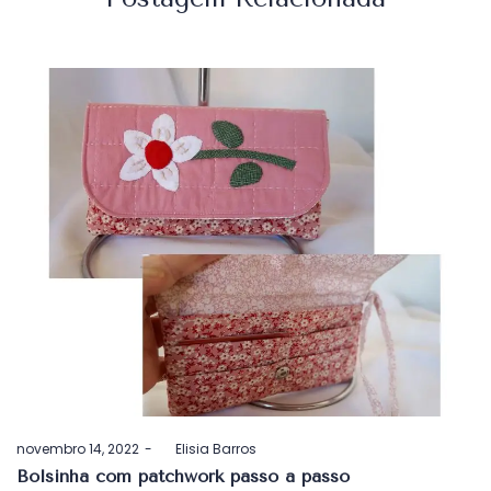
Postado
novembro 14, 2022
by
Elisia Barros
em
Bolsinha com patchwork passo a passo