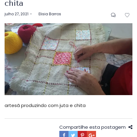
chita
Postado
julho 27, 2021
by
Elisia Barros
em
artesã produzindo com juta e chita
Compartilhe esta postagem