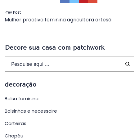
Navegação
Prev Post
Mulher proativa feminina agricultora artesã
de
Post
Decore sua casa com patchwork
decoração
Bolsa feminina
Bolsinhas e necessaire
Carteiras
Chapéu