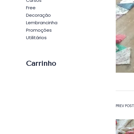
Cursos
Free
Decoração
Lembrancinha
Promoções
Utilitários
Carrinho
Na
PREV POST
de