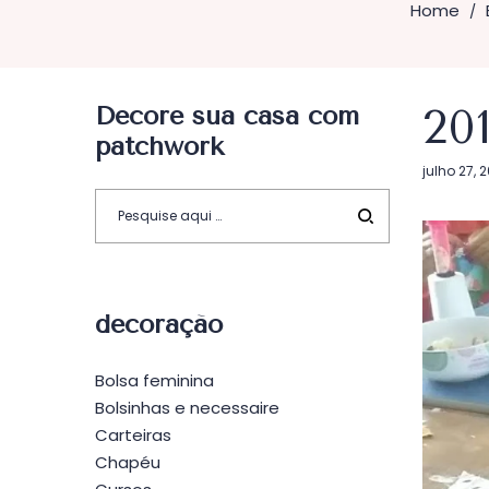
Home
/
Decore sua casa com
20
patchwork
Postado
julho 27, 
em
decoração
Bolsa feminina
Bolsinhas e necessaire
Carteiras
Chapéu