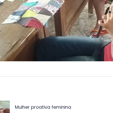
vegação
Mulher proativa feminina