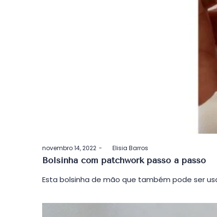
Postado
novembro 14, 2022
by
Elisia Barros
em
Bolsinha com patchwork passo a passo
Esta bolsinha de mão que também pode ser usa