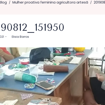
Blog
Mulher proativa feminina agricultora artesã
201908
/
/
190812_151950
2021
by
Elisia Barros