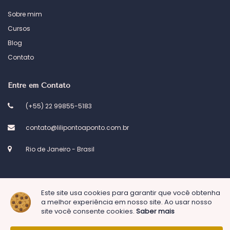
Sobre mim
Cursos
Blog
Contato
Entre em Contato
(+55) 22 99855-5183
contato@lilipontoaponto.com.br
Rio de Janeiro - Brasil
Este site usa cookies para garantir que você obtenha
a melhor experiência em nosso site. Ao usar nosso
© 2023 Atelier Lili ponto a ponto. Desenvolvido por
Kel Designs
site você consente cookies.
Saber mais