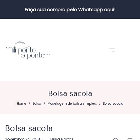
Faça sua compra pelo Whatsapp aqui!
Bolsa sacola
Home
Bolsa
Modelagem de bolsa simples.
Bolsa sacola
/
/
/
Bolsa sacola
Postado
novembro 24, 2018
by
Elisia Barros