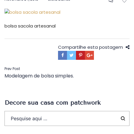
em
bolsa sacola artesanal
Compartilhe esta postagem
Navegação
Prev Post
Modelagem de bolsa simples.
de
Post
Decore sua casa com patchwork