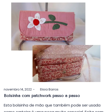
Postado
novembro 14, 2022
by
Elisia Barros
em
Bolsinha com patchwork passo a passo
Esta bolsinha de mão que também pode ser usada
como carteira é uma peça muito especial. Feita com…