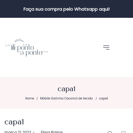
Faça sua compra pelo Whatsapp aqui!
capa1
Home
Móbile Galinha Cocoricó de tecido.
capa1
/
/
capa1
Postado
março 21, 2022
by
Elisia Barros