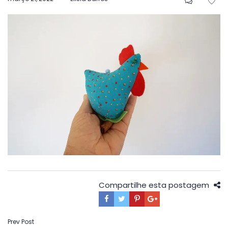
em
Compartilhe esta postagem
Navegação
Prev Post