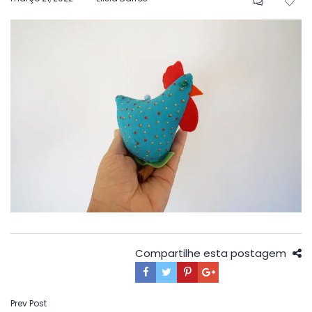
em
Compartilhe esta postagem
Navegação
Prev Post