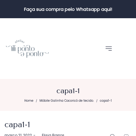
Faça sua compra pelo Whatsapp aqui!
capa1-1
Home
Móbile Galinha Cocoricó de tecido.
capa1-1
/
/
capa1-1
Postado
março 21, 2022
by
Elisia Barros