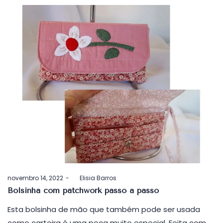
Postado
novembro 14, 2022
by
Elisia Barros
em
Bolsinha com patchwork passo a passo
Esta bolsinha de mão que também pode ser usada
como carteira é uma peça muito especial. Feita com…