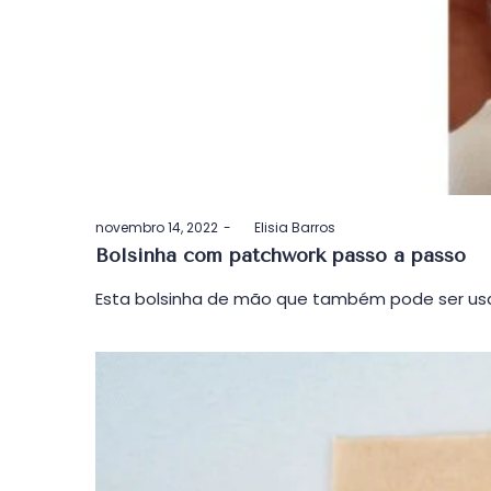
Postado
novembro 14, 2022
by
Elisia Barros
em
Bolsinha com patchwork passo a passo
Esta bolsinha de mão que também pode ser usa