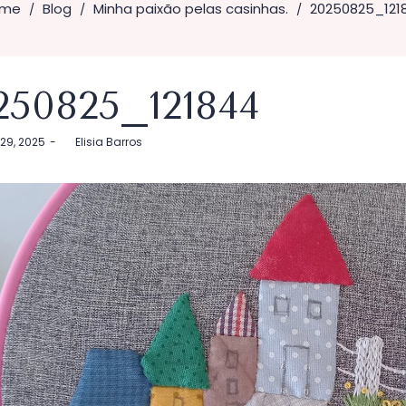
me
Blog
Minha paixão pelas casinhas.
20250825_121
/
/
/
250825_121844
29, 2025
by
Elisia Barros