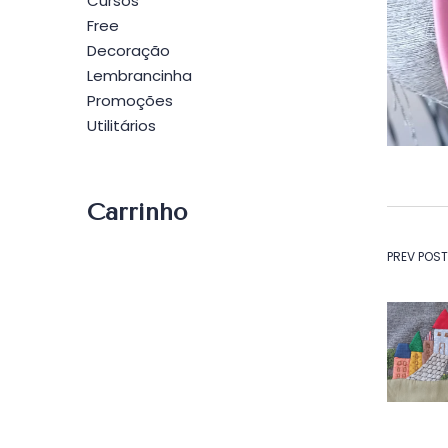
Cursos
Free
Decoração
Lembrancinha
Promoções
Utilitários
Carrinho
Na
PREV POST
de
Po