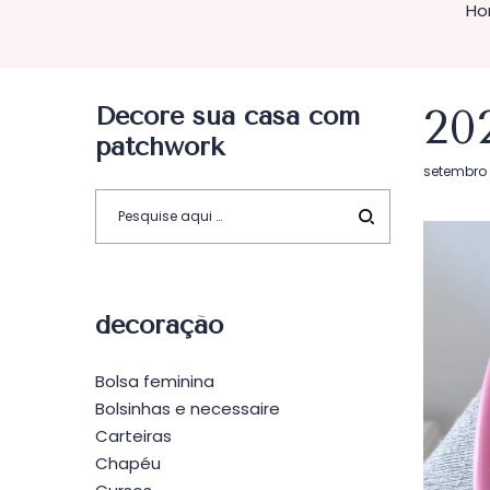
Ho
Decore sua casa com
20
patchwork
Postado
setembro 
em
decoração
Bolsa feminina
Bolsinhas e necessaire
Carteiras
Chapéu