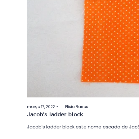
Postado
março 17, 2022
by
Elisia Barros
em
Jacob’s ladder block
Jacob's ladder block este nome escada de Jac