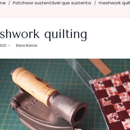
me
Patchwor sustentável que sustenta.
meshwork quil
/
/
shwork quilting
2020
by
Elisia Barros