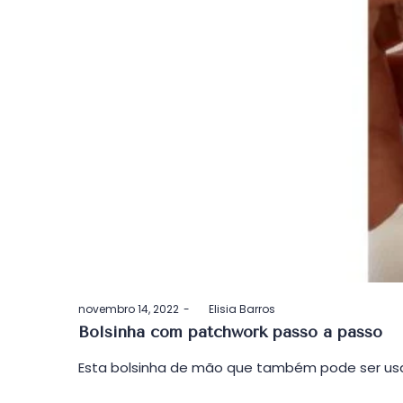
Postado
novembro 14, 2022
by
Elisia Barros
em
Bolsinha com patchwork passo a passo
Esta bolsinha de mão que também pode ser usa