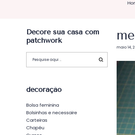
Ho
Decore sua casa com
me
patchwork
Postado
maio 14, 
em
decoração
Bolsa feminina
Bolsinhas e necessaire
Carteiras
Chapéu