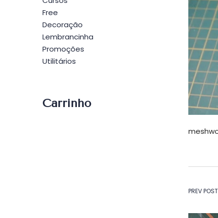
Cursos
Free
Decoração
Lembrancinha
Promoções
Utilitários
Carrinho
meshwor
Na
PREV POST