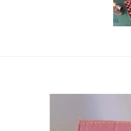
de
Po