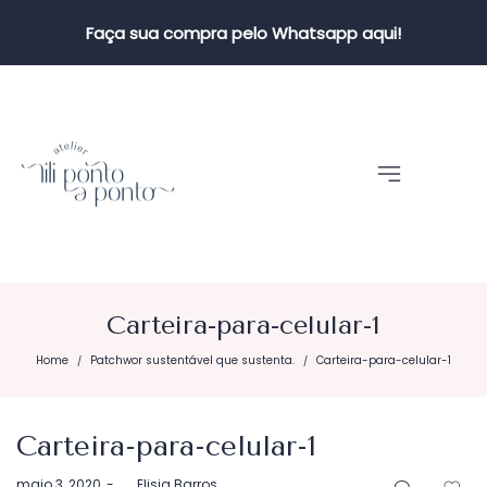
Faça sua compra pelo Whatsapp aqui!
Carteira-para-celular-1
Home
Patchwor sustentável que sustenta.
Carteira-para-celular-1
/
/
Carteira-para-celular-1
Postado
maio 3, 2020
by
Elisia Barros