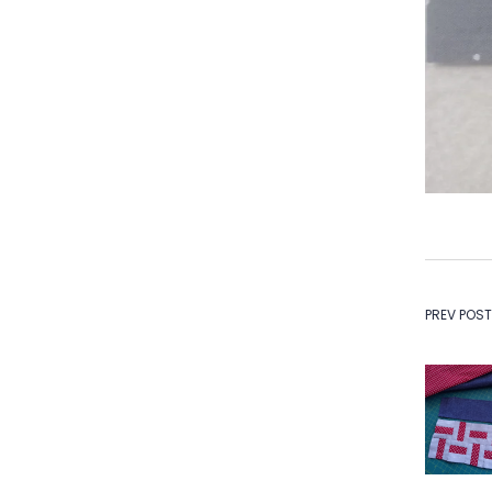
Na
PREV POST
de
Po