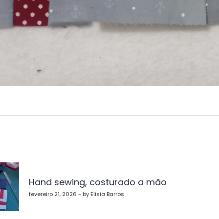
vegação
Hand sewing, costurado a mão
st
fevereiro 21, 2026 - by Elisia Barros