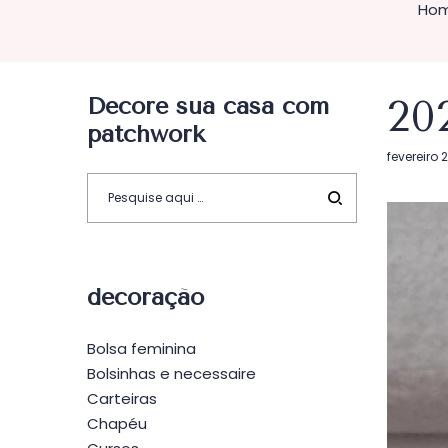
Ho
Decore sua casa com
20
patchwork
Postado
fevereiro 
em
decoração
Bolsa feminina
Bolsinhas e necessaire
Carteiras
Chapéu