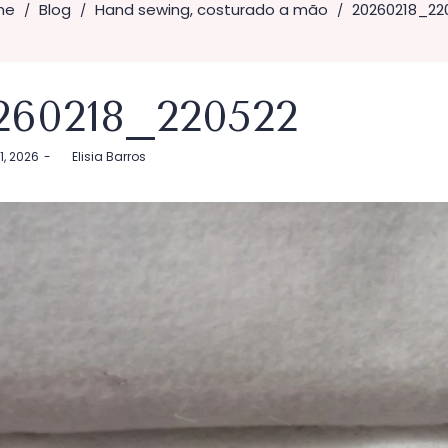
me
Blog
Hand sewing, costurado a mão
20260218_22
/
/
/
260218_220522
21, 2026
by
Elisia Barros