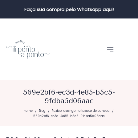
Faça sua compra pelo Whatsapp aqui!
569e2bf6-ec3d-4e85-b5c5-
9fdba5d06aac
Home
Blog
Fuxico losango no tapete de caneca
/
/
/
569e2bf6-ec3d-4e85-b5c5-9fdba5d06aac