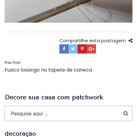
Compartilhe esta postagem
Navegação
Prev Post
Fuxico losango no tapete de caneca
de
Post
Decore sua casa com patchwork
decoração