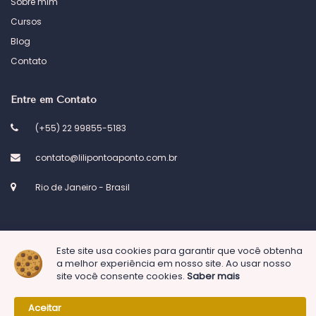
Sobre mim
Cursos
Blog
Contato
Entre em Contato
(+55) 22 99855-5183
contato@lilipontoaponto.com.br
Rio de Janeiro - Brasil
Este site usa cookies para garantir que você obtenha
© 2023 Atelier Lili ponto a ponto. Desenvolvido por
Kel Designs
a melhor experiência em nosso site. Ao usar nosso
site você consente cookies.
Saber mais
Aceitar