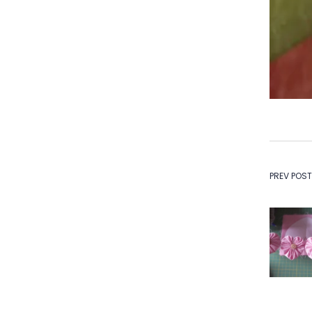
Na
PREV POST
de
Po