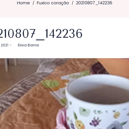
Home
Fuxico coração
20210807_142236
/
/
210807_142236
 2021
by
Elisia Barros