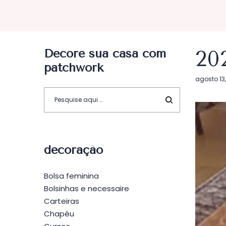
Decore sua casa com
20
patchwork
Postado
agosto 13,
em
decoração
Bolsa feminina
Bolsinhas e necessaire
Carteiras
Chapéu