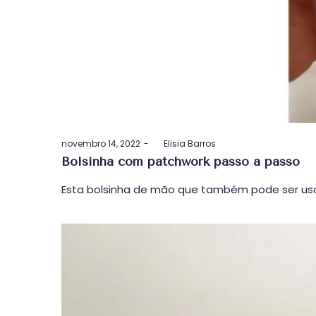
Postado
novembro 14, 2022
by
Elisia Barros
em
Bolsinha com patchwork passo a passo
Esta bolsinha de mão que também pode ser usa