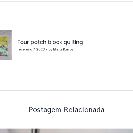
vegação
Four patch block quilting
st
fevereiro 7, 2023 - by Elisia Barros
Postagem Relacionada