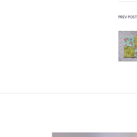
Na
PREV POST
de
Po