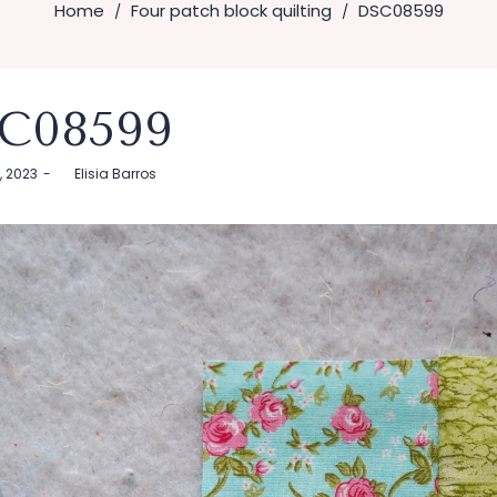
Home
Four patch block quilting
DSC08599
/
/
C08599
7, 2023
by
Elisia Barros