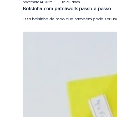
Postado
novembro 14, 2022
by
Elisia Barros
em
Bolsinha com patchwork passo a passo
Esta bolsinha de mão que também pode ser usa