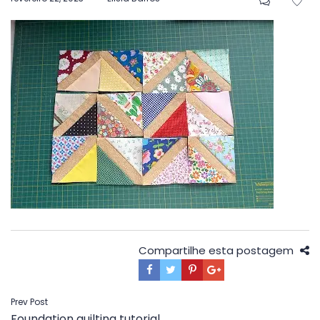
em
Compartilhe esta postagem
Navegação
Prev Post
Foundation quilting tutorial