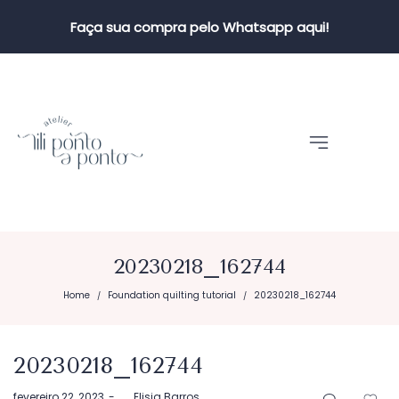
Faça sua compra pelo Whatsapp aqui!
20230218_162744
Home
Foundation quilting tutorial
20230218_162744
/
/
20230218_162744
Postado
fevereiro 22, 2023
by
Elisia Barros