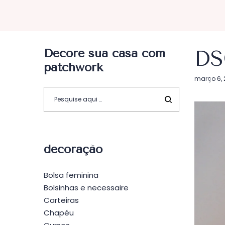
Decore sua casa com
DS
patchwork
Postado
março 6, 
em
decoração
Bolsa feminina
Bolsinhas e necessaire
Carteiras
Chapéu