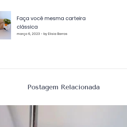
vegação
Faça você mesma carteira
clássica
st
março 6, 2023 - by Elisia Barros
Postagem Relacionada