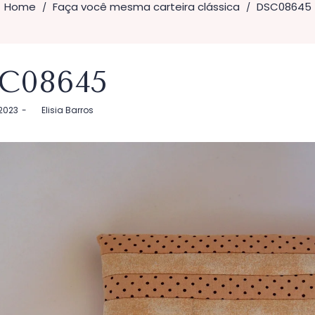
Home
Faça você mesma carteira clássica
DSC08645
/
/
C08645
2023
by
Elisia Barros