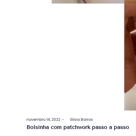
Postado
novembro 14, 2022
by
Elisia Barros
em
Bolsinha com patchwork passo a passo