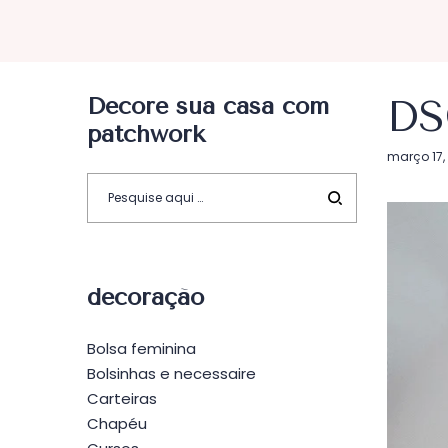
Decore sua casa com
DS
patchwork
Postado
março 17,
em
decoração
Bolsa feminina
Bolsinhas e necessaire
Carteiras
Chapéu