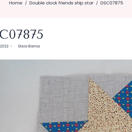
Home
Double clock friends ship star
DSC07875
/
/
C07875
 2022
by
Elisia Barros