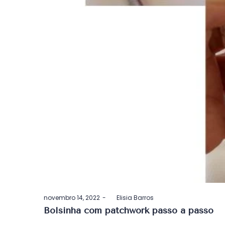
Postado
novembro 14, 2022
by
Elisia Barros
em
Bolsinha com patchwork passo a passo