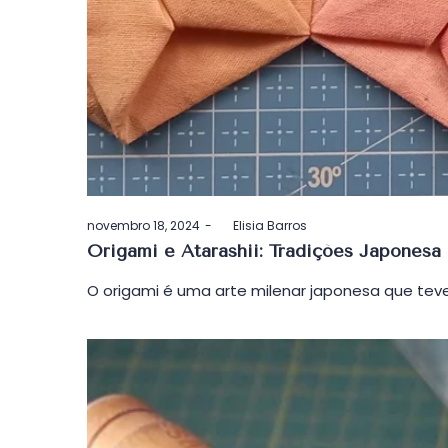
Postado
novembro 18, 2024
by
Elisia Barros
em
Origami e Atarashii: Tradições Japonesa
O origami é uma arte milenar japonesa que teve