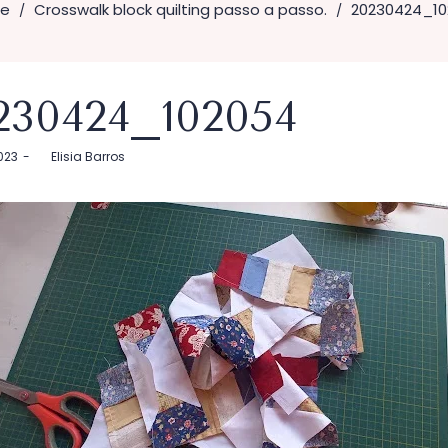
e
Crosswalk block quilting passo a passo.
20230424_1
/
/
230424_102054
2023
by
Elisia Barros