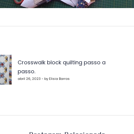
vegação
Crosswalk block quilting passo a
passo.
st
abril 26, 2023 - by Elisia Barros