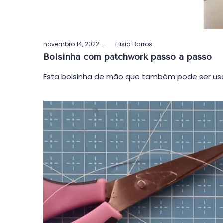
Postado
novembro 14, 2022
by
Elisia Barros
em
Bolsinha com patchwork passo a passo
Esta bolsinha de mão que também pode ser usa