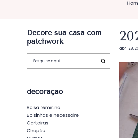
Hom
Decore sua casa com
20
patchwork
Postado
abril 28, 
em
decoração
Bolsa feminina
Bolsinhas e necessaire
Carteiras
Chapéu