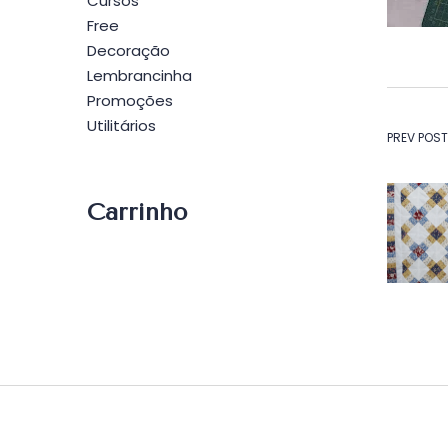
Cursos
Free
Decoração
Lembrancinha
Promoções
Utilitários
Na
PREV POST
de
Carrinho
Po