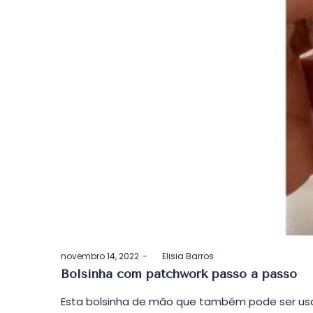
Postado
novembro 14, 2022
by
Elisia Barros
em
Bolsinha com patchwork passo a passo
Esta bolsinha de mão que também pode ser usa