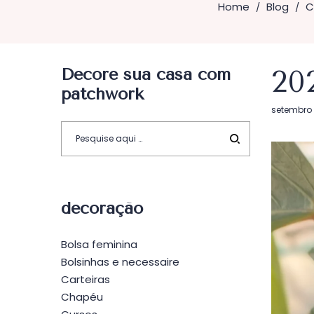
Home
Blog
C
/
/
Decore sua casa com
20
patchwork
Postado
setembro 
em
decoração
Bolsa feminina
Bolsinhas e necessaire
Carteiras
Chapéu