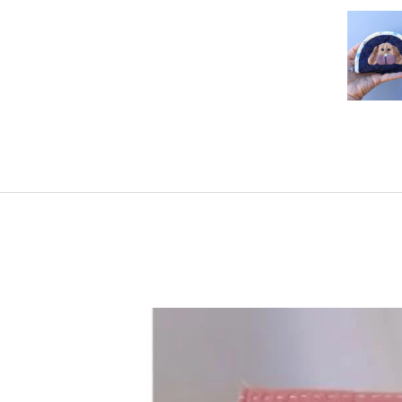
de
Po