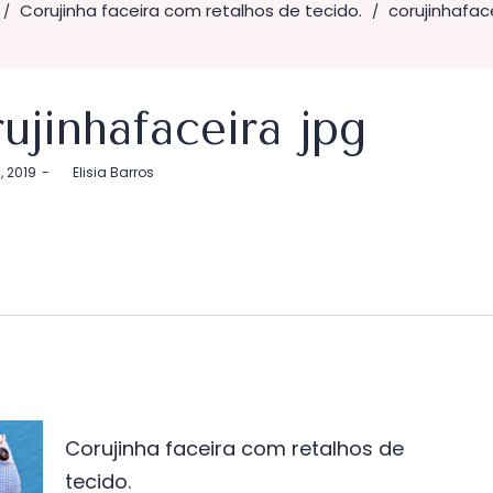
Corujinha faceira com retalhos de tecido.
corujinhafac
/
/
ujinhafaceira jpg
1, 2019
by
Elisia Barros
vegação
Corujinha faceira com retalhos de
tecido.