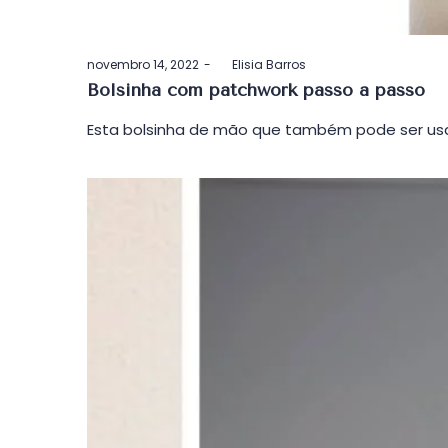
Postado
novembro 14, 2022
by
Elisia Barros
em
Bolsinha com patchwork passo a passo
Esta bolsinha de mão que também pode ser usa