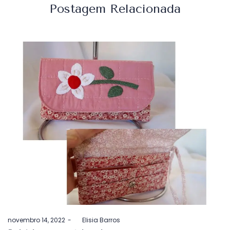
Postagem Relacionada
Postado
novembro 14, 2022
by
Elisia Barros
em