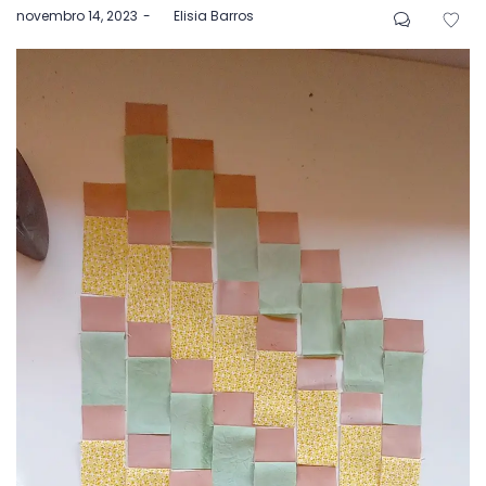
Postado
novembro 14, 2023
by
Elisia Barros
em