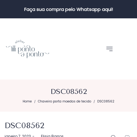
Faça sua compra pelo Whatsapp aqui!
DSC08562
Home
Chaveiro porta moedas de tecido
DSC08562
/
/
DSC08562
Postado
janeiro 7, 2023
by
Elisia Barros