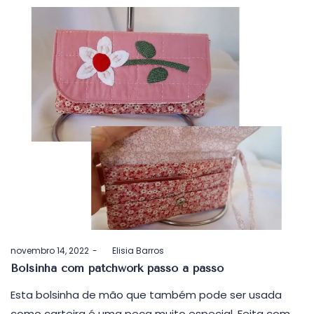
Postado
novembro 14, 2022
by
Elisia Barros
em
Bolsinha com patchwork passo a passo
Esta bolsinha de mão que também pode ser usada
como carteira é uma peça muito especial. Feita com…