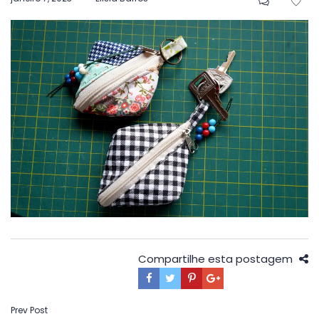
em
Compartilhe esta postagem
Navegação
Prev Post