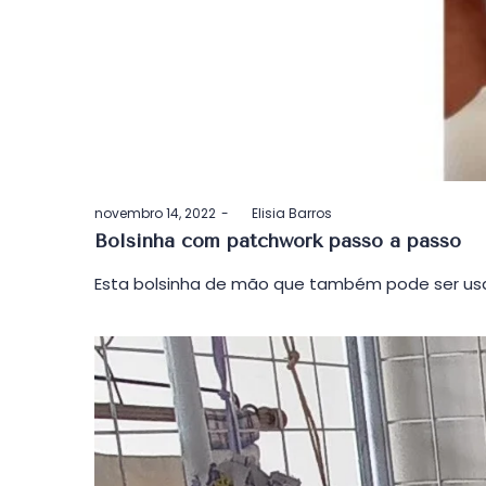
Postado
novembro 14, 2022
by
Elisia Barros
em
Bolsinha com patchwork passo a passo
Esta bolsinha de mão que também pode ser usa