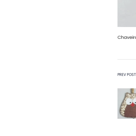
Chaveir
Na
PREV POST
de
Po