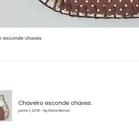
o esconde chaves
vegação
Chaveiro esconde chaves.
st
junho 1, 2018 - by Elisia Barros