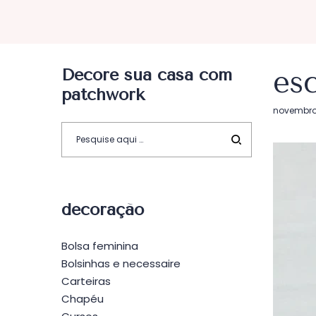
Decore sua casa com
es
patchwork
Postado
novembro 
em
decoração
Bolsa feminina
Bolsinhas e necessaire
Carteiras
Chapéu