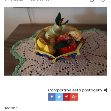
em
Compartilhe esta postagem
Navegação
Prev Post