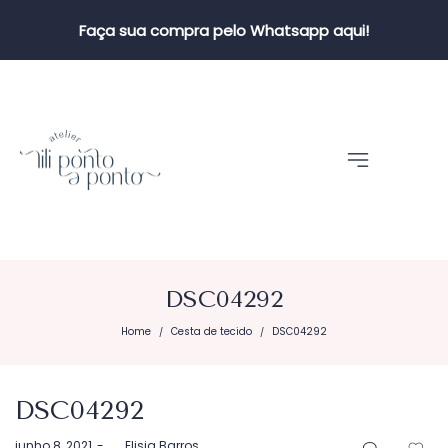
Faça sua compra pelo Whatsapp aqui!
DSC04292
Home
Cesta de tecido
DSC04292
/
/
DSC04292
Postado
junho 8, 2021
by
Elisia Barros