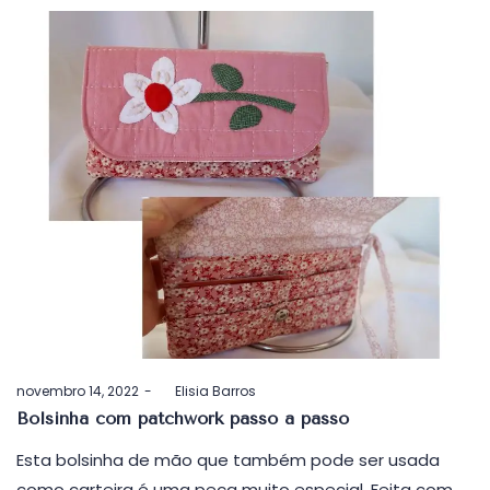
Postado
novembro 14, 2022
by
Elisia Barros
em
Bolsinha com patchwork passo a passo
Esta bolsinha de mão que também pode ser usada
como carteira é uma peça muito especial. Feita com…