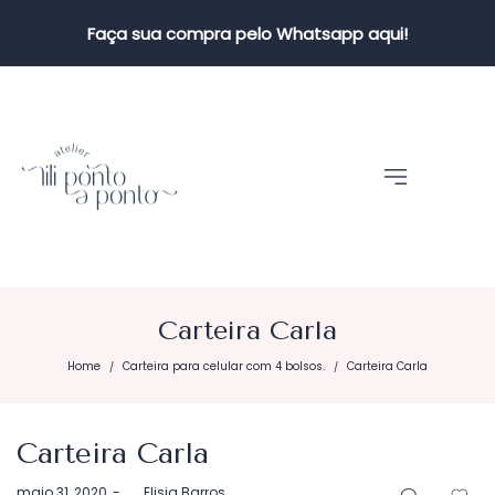
Faça sua compra pelo Whatsapp aqui!
Carteira Carla
Home
Carteira para celular com 4 bolsos.
Carteira Carla
/
/
Carteira Carla
Postado
maio 31, 2020
by
Elisia Barros