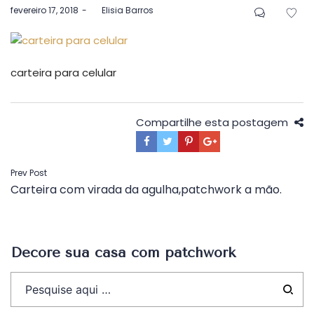
Postado
fevereiro 17, 2018
by
Elisia Barros
em
carteira para celular
Compartilhe esta postagem
Navegação
Prev Post
Carteira com virada da agulha,patchwork a mão.
de
Post
Decore sua casa com patchwork