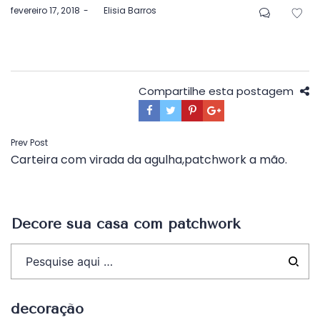
Postado
fevereiro 17, 2018
by
Elisia Barros
em
Compartilhe esta postagem
Navegação
Prev Post
Carteira com virada da agulha,patchwork a mão.
de
Post
Decore sua casa com patchwork
decoração