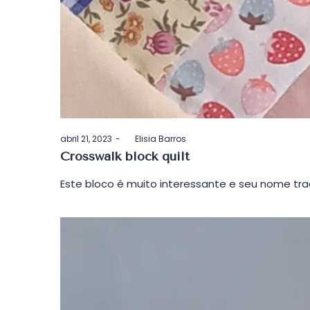
Postado
abril 21, 2023
by
Elisia Barros
em
Crosswalk block quilt
Este bloco é muito interessante e seu nome tra