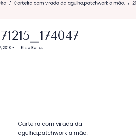
ira
Carteira com virada da agulha,patchwork a mão.
2
/
/
171215_174047
7, 2018
by
Elisia Barros
vegação
Carteira com virada da
agulha,patchwork a mão.