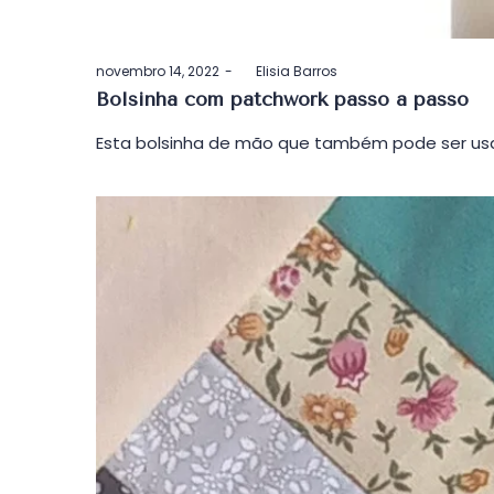
Postado
novembro 14, 2022
by
Elisia Barros
em
Bolsinha com patchwork passo a passo
Esta bolsinha de mão que também pode ser usa