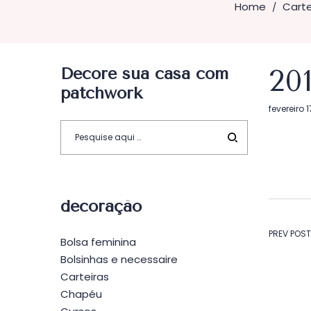
Home
Carte
/
Decore sua casa com
20
patchwork
Postado
fevereiro 1
em
decoração
Na
PREV POST
Bolsa feminina
Bolsinhas e necessaire
de
Carteiras
Chapéu