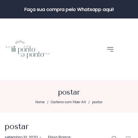
Faça sua compra pelo Whatsapp aqui!
postar
Home
Carteira com Fiber Art
postar
/
/
postar
Postado
setembro 10, 2020
by
Elisia Barros