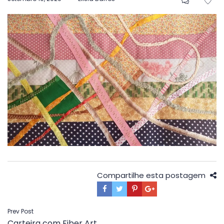
em
Compartilhe esta postagem
Navegação
Prev Post
Carteira com Fiber Art