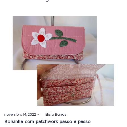
Postado
novembro 14, 2022
by
Elisia Barros
em
Bolsinha com patchwork passo a passo