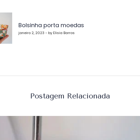
vegação
Bolsinha porta moedas
st
janeiro 2, 2023 - by Elisia Barros
Postagem Relacionada