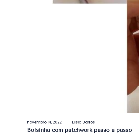
Postado
novembro 14, 2022
by
Elisia Barros
em
Bolsinha com patchwork passo a passo