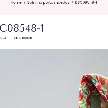
Home
Bolsinha porta moedas
DSC08548-1
/
/
C08548-1
 2023
by
Elisia Barros