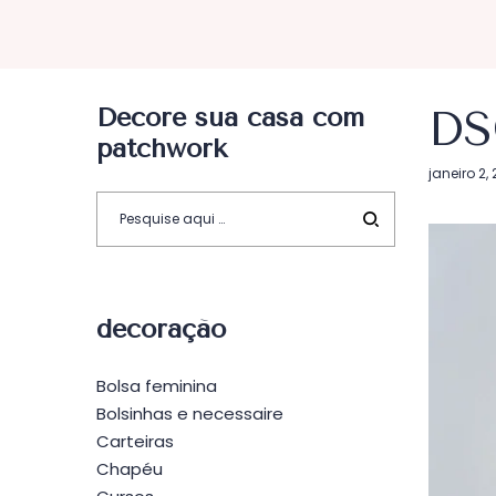
Decore sua casa com
DS
patchwork
Postado
janeiro 2,
em
decoração
Bolsa feminina
Bolsinhas e necessaire
Carteiras
Chapéu