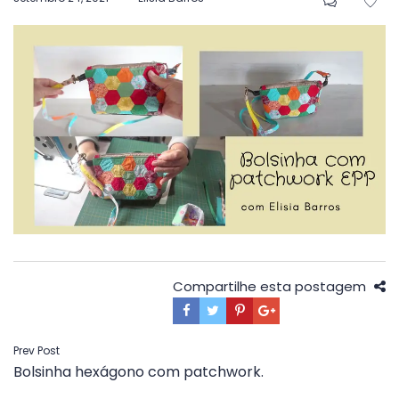
em
Compartilhe esta postagem
Navegação
Prev Post
Bolsinha hexágono com patchwork.
de