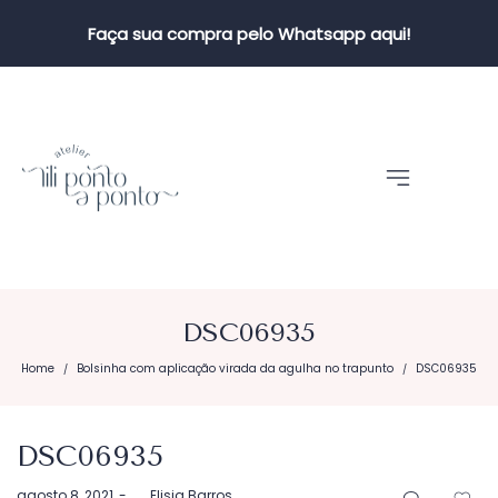
Faça sua compra pelo Whatsapp aqui!
DSC06935
Home
Bolsinha com aplicação virada da agulha no trapunto
DSC06935
/
/
DSC06935
Postado
agosto 8, 2021
by
Elisia Barros