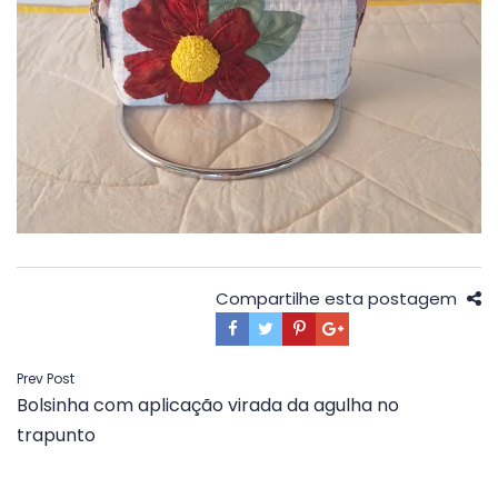
Compartilhe esta postagem
Navegação
Prev Post
Bolsinha com aplicação virada da agulha no
de
trapunto
Post