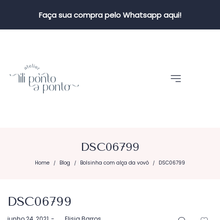
Faça sua compra pelo Whatsapp aqui!
DSC06799
Home
Blog
Bolsinha com alça da vovó
DSC06799
/
/
/
DSC06799
Postado
junho 24, 2021
by
Elisia Barros