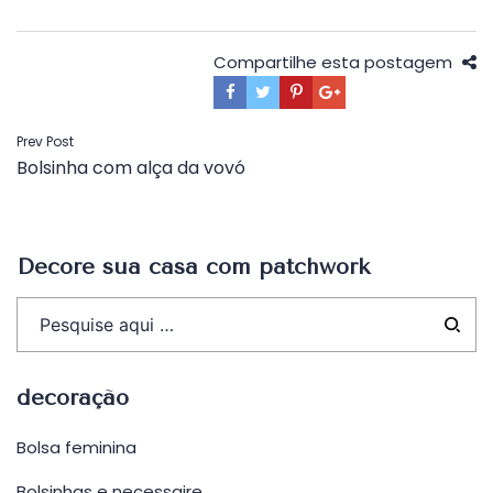
Compartilhe esta postagem
Navegação
Prev Post
Bolsinha com alça da vovó
de
Post
Decore sua casa com patchwork
decoração
Bolsa feminina
Bolsinhas e necessaire