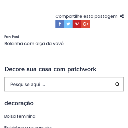
Compartilhe esta postagem
Navegação
Prev Post
Bolsinha com alça da vovó
de
Post
Decore sua casa com patchwork
decoração
Bolsa feminina
Bolsinhas e necessaire