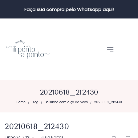
Faça sua compra pelo Whatsapp aqui!
20210618_212430
Home
Blog
Bolsinha com alça da vovó
20210618_212430
/
/
/
20210618_212430
Postado
junho 24, 2021
by
Elisia Barros