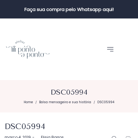
Faça sua compra pelo Whatsapp aqui!
DSC05994
Home
Bolsa mensageiro e sua história
DSC05994
/
/
DSC05994
Postado
março 4, 2019
by
Elisia Barros