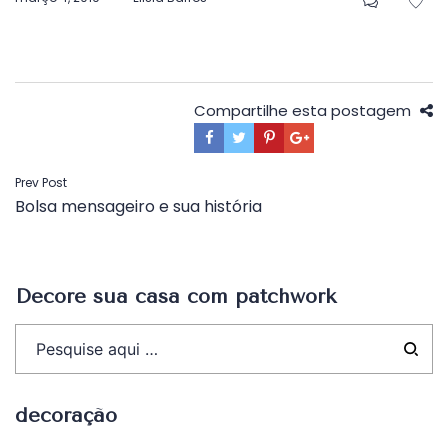
em
Compartilhe esta postagem
Navegação
Prev Post
Bolsa mensageiro e sua história
de
Post
Decore sua casa com patchwork
decoração