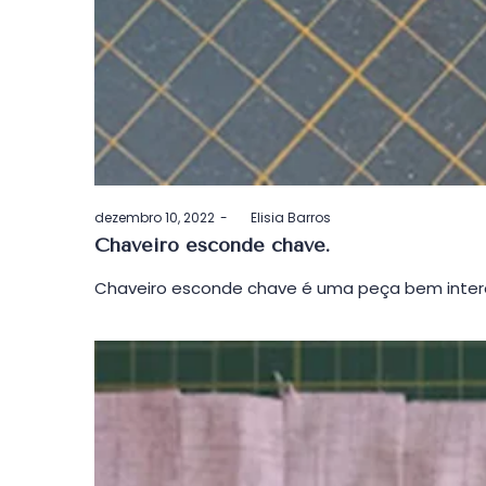
Postado
dezembro 10, 2022
by
Elisia Barros
em
Chaveiro esconde chave.
Chaveiro esconde chave é uma peça bem interes