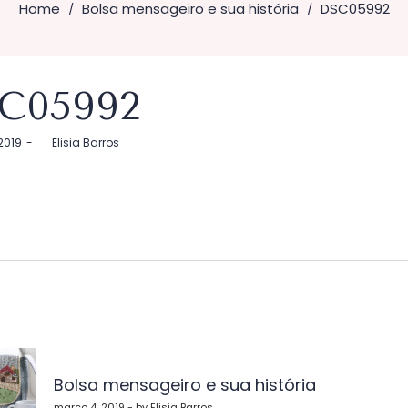
Home
Bolsa mensageiro e sua história
DSC05992
/
/
C05992
2019
by
Elisia Barros
vegação
Bolsa mensageiro e sua história
março 4, 2019 - by Elisia Barros