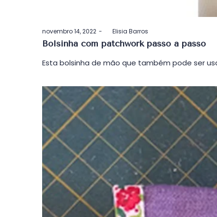
Postado
novembro 14, 2022
by
Elisia Barros
em
Bolsinha com patchwork passo a passo
Esta bolsinha de mão que também pode ser usa