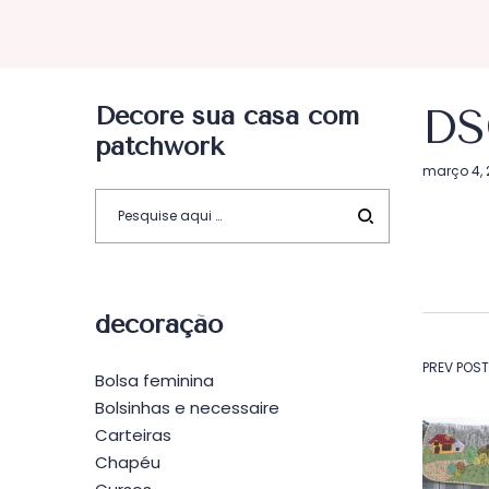
Decore sua casa com
DS
patchwork
Postado
março 4, 
em
decoração
Na
PREV POST
Bolsa feminina
Bolsinhas e necessaire
de
Carteiras
Chapéu