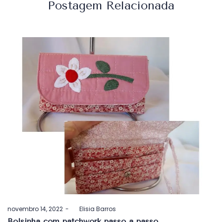
Postagem Relacionada
Postado
novembro 14, 2022
by
Elisia Barros
em
Bolsinha com patchwork passo a passo