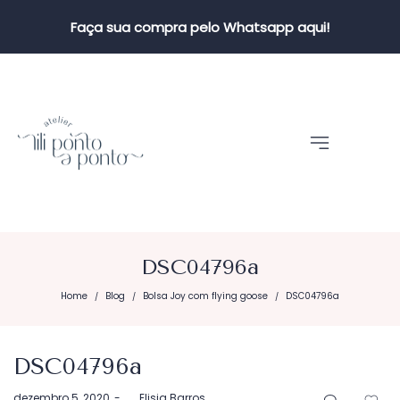
Faça sua compra pelo Whatsapp aqui!
DSC04796a
Home
Blog
Bolsa Joy com flying goose
DSC04796a
/
/
/
DSC04796a
Postado
dezembro 5, 2020
by
Elisia Barros