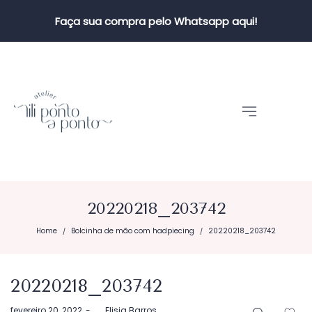
Faça sua compra pelo Whatsapp aqui!
20220218_203742
Home
Bolcinha de mão com hadpiecing
20220218_203742
/
/
20220218_203742
Postado
fevereiro 20, 2022
by
Elisia Barros