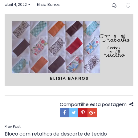
Postado
abril 4, 2022
by
Elisia Barros
em
Compartilhe esta postagem
Navegação
Prev Post
Bloco com retalhos de descarte de tecido
de