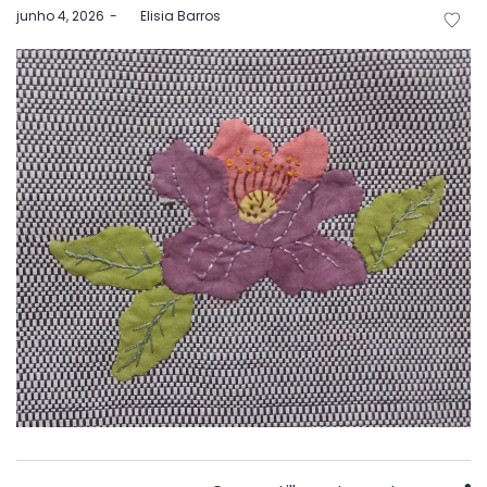
Postado
junho 4, 2026
by
Elisia Barros
em