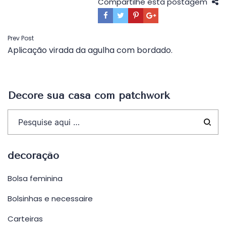
Compartilhe esta postagem
Navegação
Prev Post
Aplicação virada da agulha com bordado.
de
Post
Decore sua casa com patchwork
decoração
Bolsa feminina
Bolsinhas e necessaire
Carteiras