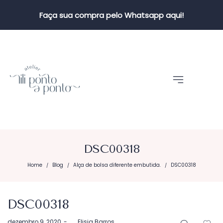
Faça sua compra pelo Whatsapp aqui!
DSC00318
Home
Blog
Alça de bolsa diferente embutida.
DSC00318
/
/
/
DSC00318
Postado
dezembro 9, 2020
by
Elisia Barros