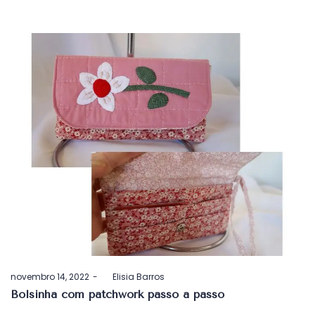
Postado
novembro 14, 2022
by
Elisia Barros
em
Bolsinha com patchwork passo a passo