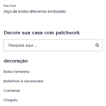
Navegação
Prev Post
Alça de bolsa diferente embutida.
de
Post
Decore sua casa com patchwork
decoração
Bolsa feminina
Bolsinhas e necessaire
Carteiras
Chapéu