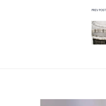
Na
PREV POST
de
Po