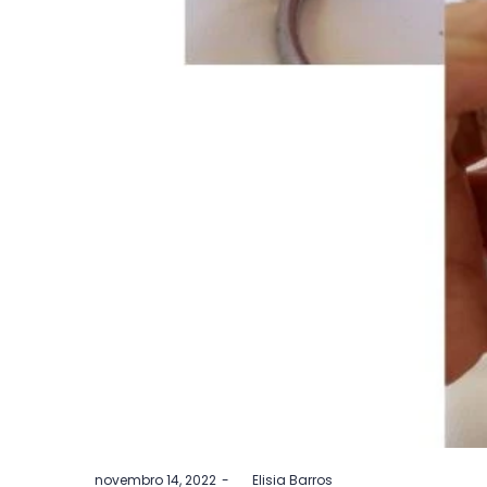
Postado
novembro 14, 2022
by
Elisia Barros