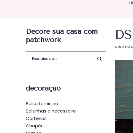
H
Decore sua casa com
DS
patchwork
Postado
dezembro 
em
decoração
Bolsa feminina
Bolsinhas e necessaire
Carteiras
Chapéu