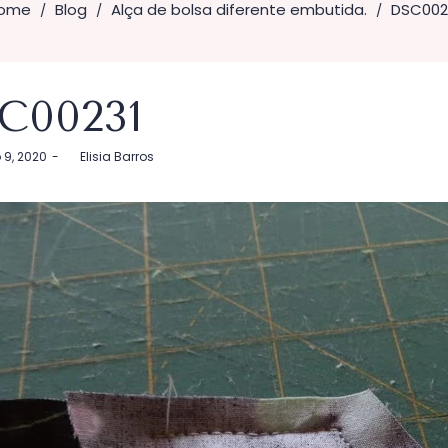
ome
Blog
Alça de bolsa diferente embutida.
DSC002
/
/
/
C00231
9, 2020
by
Elisia Barros