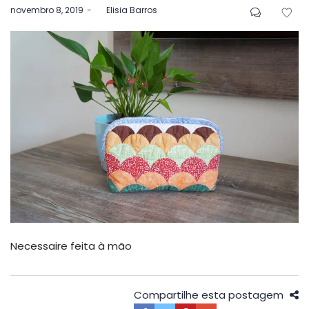
Postado
novembro 8, 2019
by
Elisia Barros
em
Necessaire feita à mão
Compartilhe esta postagem