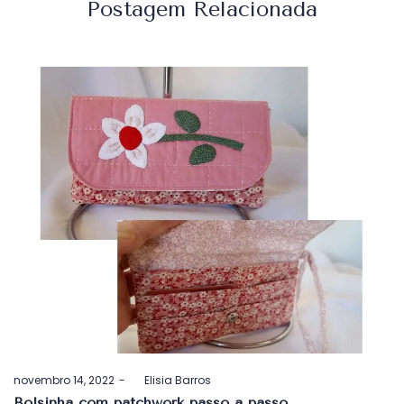
Postagem Relacionada
Postado
novembro 14, 2022
by
Elisia Barros
em
Bolsinha com patchwork passo a passo