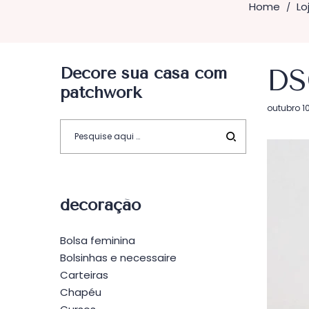
Home
Lo
/
Decore sua casa com
DS
patchwork
Postado
outubro 10
em
decoração
Bolsa feminina
Bolsinhas e necessaire
Carteiras
Chapéu