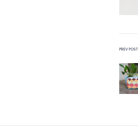
Na
PREV POST
de
Po