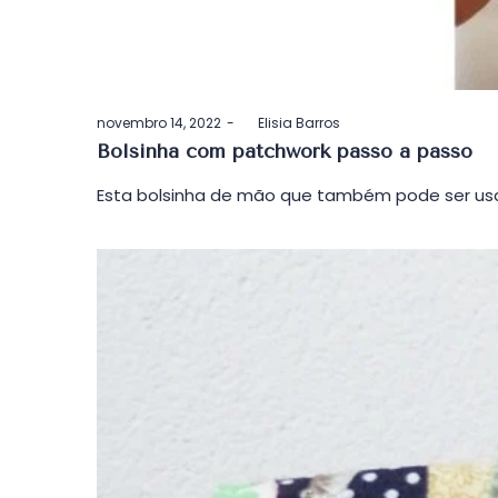
Postado
novembro 14, 2022
by
Elisia Barros
em
Bolsinha com patchwork passo a passo
Esta bolsinha de mão que também pode ser usa